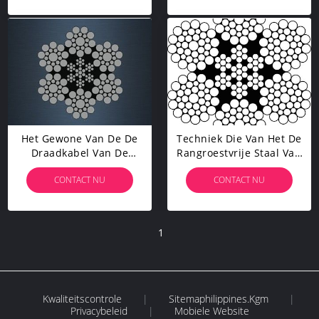
Het Gewone Van De De
Techniek Die Van Het De
Draadkabel Van De
Rangroestvrije Staal Van
Torenkraan Legt
De Draadkabel Het
CONTACT NU
CONTACT NU
Schuringsweerstand Met
Mariene Lange De
Staalkern
Moeheidsleven Loeft
1
Kwaliteitscontrole
|
Sitemaphilippines.kgm
|
Privacybeleid
|
Mobiele Website