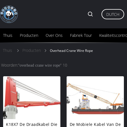
DUTCH
Thuis
Producten
Over Ons
Fabriek Tour
Kwaliteitscontr
Thuis
Producten
Overhead Crane Wire Rope
Woorden:"
" 10
overhead crane wire rope
K18X7 De Draadkabel Die
De Mobiele Kabel Van De