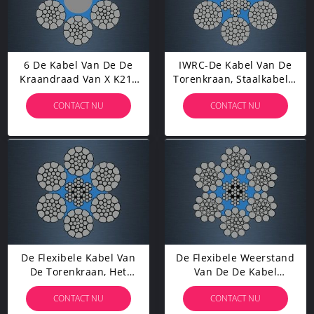
6 De Kabel Van De De
IWRC-De Kabel Van De
Kraandraad Van X K21F
Torenkraan, Staalkabel 6
SFC Voor De
Regelmatige Bundel Legt
CONTACT NU
CONTACT NU
Installatie/het
Voor Roterende
Registrerenkrukken Van
Boringsinstallatie
Scrapper
De Flexibele Kabel Van
De Flexibele Weerstand
De Torenkraan, Het
Van De De Kabel
Boren Weerstand De Op
Superieure Moeheid Van
CONTACT NU
CONTACT NU
Hoge Temperatuur Van
De Kraandraad Met
De Draadkabel
Lange Levensduur