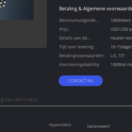
Betaling & Algemene voorwaard
Minimumvolgorde
1000mters
Hoeveelheid:
Prijs:
USD1200 p
Details van de
Houten reel
verpakking:
Tijd voor levering:
10-15dage
Betalingsvoorwaarden:
L/C, T/T
Voorzieningskability:
1000ton ma
CONTACT NU
ing Van Het Product
Oppervlakte:
Galvaniseerd