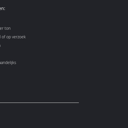
en:
er ton
 of op verzoek
n
andelijks