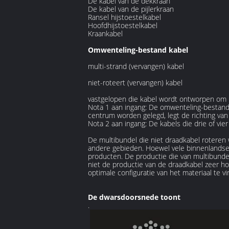
De kabel van de dekkraan
De kabel van de pijlerkraan
Ransel hijstoestelkabel
Hoofdhijstoestelkabel
Kraankabel
Omwenteling-bestand kabel
multi-strand (vervangen) kabel
niet-roteert (vervangen) kabel
vastgelopen die kabel wordt ontworpen om
Nota 1 aan ingang: De omwenteling-bestand 
centrum worden gelegd, legt de richting van
Nota 2 aan ingang: De kabels die drie of v
De multibundel die niet draadkabel roteren 
andere gebieden. Hoewel vele binnenlandse 
producten. De productie die van multibundel 
niet de productie van de draadkabel zeer h
optimale configuratie van het materiaal te v
De dwarsdoorsnede toont
.