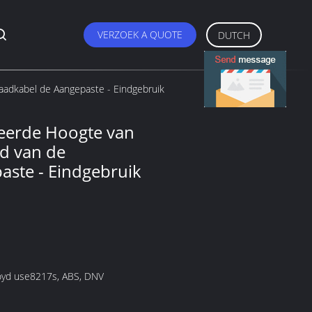
VERZOEK A QUOTE
DUTCH
aadkabel de Aangepaste - Eindgebruik
seerde Hoogte van
nd van de
aste - Eindgebruik
loyd use8217s, ABS, DNV