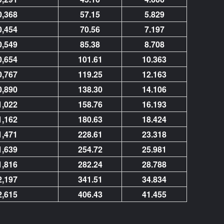
0,368
57.15
5.829
0,454
70.56
7.197
0,549
85.38
8.708
0,654
101.61
10.363
0,767
119.25
12.163
0,890
138.30
14.106
1,022
158.76
16.193
1,162
180.63
18.424
1,471
228.61
23.318
1,639
254.72
25.981
1,816
282.24
28.788
2,197
341.51
34.834
2,615
406.43
41.455