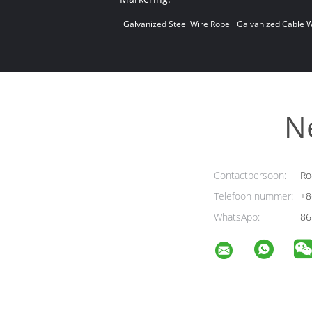
Galvanized Steel Wire Rope
Galvanized Cable W
N
Contactpersoon:
Ro
Telefoon nummer:
+8
WhatsApp:
86