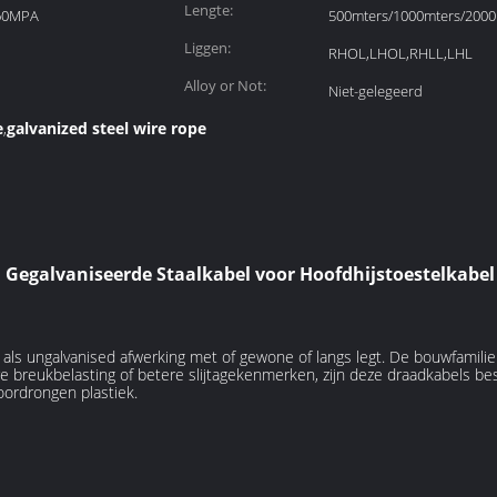
Lengte:
960MPA
500mters/1000mters/2000
Liggen:
RHOL,LHOL,RHLL,LHL
Alloy or Not:
Niet-gelegeerd
e
galvanized steel wire rope
,
 Gegalvaniseerde Staalkabel voor Hoofdhijstoestelkabel
 als ungalvanised afwerking met of gewone of langs legt. De bouwfamili
 breukbelasting of betere slijtagekenmerken, zijn deze draadkabels besc
oordrongen plastiek.