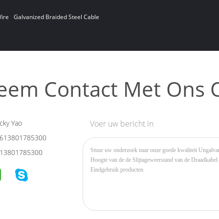
ire
Galvanized Braided Steel Cable
eem Contact Met Ons 
cky Yao
Voer uw bericht in
613801785300
13801785300