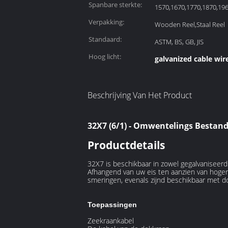
Spanbare sterkte:
1570,1670,1770,1870,1
Verpakking:
Wooden Reel,Staal Reel
Standaard:
ASTM, BS, GB, JIS
Hoog licht:
galvanized cable wir
Beschrijving Van Het Product
32X7 (6/1) - Omwentelings Bestand
Productdetails
32X7 is beschikbaar in zowel gegalvaniseerd
Afhangend van uw eis ten aanzien van hogere
smeringen, evenals zijnd beschikbaar met d
Toepassingen
Zeekraankabel