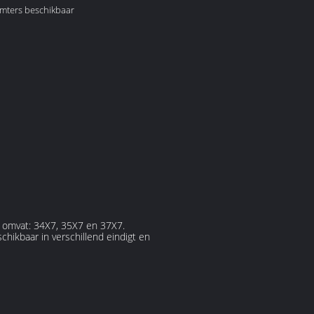
mters beschikbaar
e omvat: 34X7, 35X7 en 37X7.
hikbaar in verschillend eindigt en