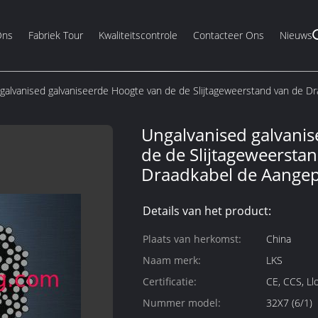
Ons
Fabriek Tour
Kwaliteitscontrole
Contacteer Ons
Nieuws
galvanised galvaniseerde Hoogte van de de Slijtageweerstand van de Dr
Ungalvanised galvani
de de Slijtageweersta
Draadkabel de Aangep
Details van het product:
Plaats van herkomst:
China
Naam merk:
LKS
Certificatie:
CE, CCS, L
Nummer model:
32X7 (6/1)