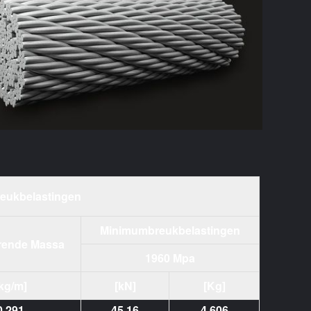
eukbelastingen
Minimumbreukbelastingen
rende Massa
1960 Mpa
kg/m]
[kN]
[Kg]
0,291
45.16
4.606