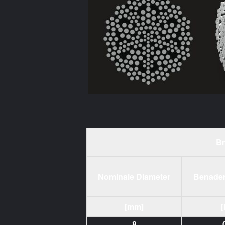
Br
Nominale Diameter
Benade
[mm]
[
8