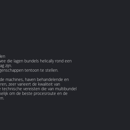
den
e die lagen bundels helically rond een
g zijn.
genschappen tentoon te stellen.
fende machines, haven behandelende en
, zeer varieert de kwaliteit van
de technische vereisten die van multibundel
akelijk om de beste procesroute en de
en.