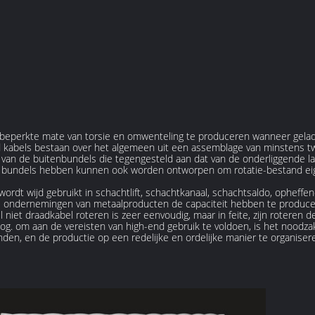
 beperkte mate van torsie en omwenteling te produceren wanneer gela
kabels bestaan over het algemeen uit een assemblage van minstens twe
 van de buitenbundels die tegengesteld aan dat van de onderliggende laa
ier bundels hebben kunnen ook worden ontworpen om rotatie-bestand ei
wordt wijd gebruikt in schachtlift, schachtkanaal, schachtsaldo, ophef
ondernemingen van metaalproducten de capaciteit hebben te produceren
niet draadkabel roteren is zeer eenvoudig, maar in feite, zijn roteren 
oog. om aan de vereisten van high-end gebruik te voldoen, is het noodz
inden, en de productie op een redelijke en ordelijke manier te organiser