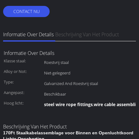
CONTACT NU
Informatie Over Details
Beschrijving Van Het Product
Informatie Over Details
Klasse staal:
Roestvrij staal
Alloy or Not:
Niet-gelegeerd
Type:
Galvanized And Roestvrij staal
Aangepast:
Beschikbaar
Hoog licht:
steel wire rope fittings
wire cable assemblie
,
Beschrijving Van Het Product
170Ft Staalkabelassemblage voor Binnen en Openluchtkoord
Lichte Opschorting