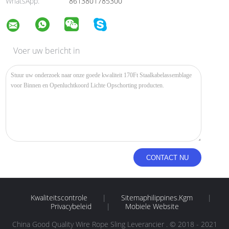
WhatsApp:
8613801785300
Voer uw bericht in
Kwaliteitscontrole
|
Sitemaphilippines.kgm
|
Privacybeleid
|
Mobiele Website
China Good Quality Wire Rope Sling Leverancier . © 2018 - 2021