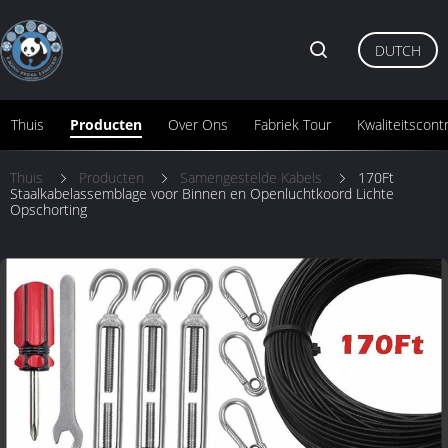
DUTCH
Thuis
Producten
Over Ons
Fabriek Tour
Kwaliteitscont
Thuis
Producten
Samengestelde Kabels
170Ft
Staalkabelassemblage voor Binnen en Openluchtkoord Lichte
Opschorting