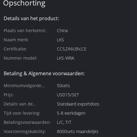
Opschorting
Details van het product:
Plaats van herkomst:
China
Naam merk:
LKS
Certificatie:
CCS,DNV,BV,CE
Nummer model:
LKS-WRA
Betaling & Algemene voorwaarden:
Minimumvolgorde
50sets
Hoeveelheid:
Prijs:
USD15/SET
Details van de
Standaard exportdoos
verpakking:
Tijd voor levering:
5-8 werkdagen
Betalingsvoorwaarden:
L/C, T/T
Voorzieningskability:
8000sets maandelijks