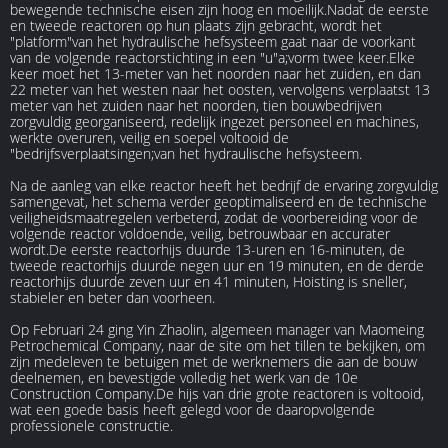
bewegende technische eisen zijn hoog en moeilijk.Nadat de eerste
en tweede reactoren op hun plaats zijn gebracht, wordt het
"platform"van het hydraulische hefsysteem gaat naar de voorkant
van de volgende reactorstichting in een "u"a;vorm twee keer.Elke
keer moet het 13-meter van het noorden naar het zuiden, en dan
22 meter van het westen naar het oosten, vervolgens verplaatst 13
meter van het zuiden naar het noorden, tien bouwbedrijven
zorgvuldig georganiseerd, redelijk ingezet personeel en machines,
werkte overuren, veilig en soepel voltooid de
"bedrijfsverplaatsingen;van het hydraulische hefsysteem.
Na de aanleg van elke reactor heeft het bedrijf de ervaring zorgvuldig
samengevat, het schema verder geoptimaliseerd en de technische
veiligheidsmaatregelen verbeterd, zodat de voorbereiding voor de
volgende reactor voldoende, veilig, betrouwbaar en accurater
wordt.De eerste reactorhijs duurde 13-uren en 16-minuten, de
tweede reactorhijs duurde negen uur en 19 minuten, en de derde
reactorhijs duurde zeven uur en 41 minuten, Hoisting is sneller,
stabieler en beter dan voorheen.
Op Februari 24 ging Yin Zhaolin, algemeen manager van Maomeing
Petrochemical Company, naar de site om het tillen te bekijken, om
zijn medeleven te betuigen met de werknemers die aan de bouw
deelnemen, en bevestigde volledig het werk van de 10e
Construction Company.De hijs van drie grote reactoren is voltooid,
wat een goede basis heeft gelegd voor de daaropvolgende
professionele constructie.