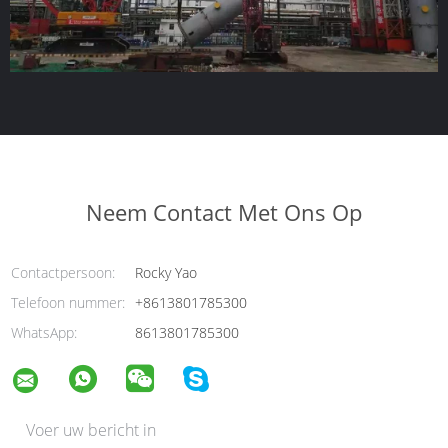
Neem Contact Met Ons Op
Contactpersoon:
Rocky Yao
Telefoon nummer:
+8613801785300
WhatsApp:
8613801785300
Voer uw bericht in