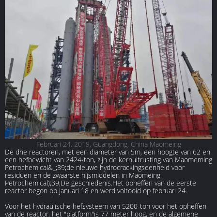
Februari 24, 2019, Guangdong, China Maomeing
De drie reactoren, met een diameter van 5m, een hoogte van 62 en
een hefbewicht van 2424-ton, zijn de kernuitrusting van Maomeming
Petrochemical&_;39;de nieuwe hydrocrackingseenheid voor
residuen en de zwaarste hijsmiddelen in Maomeing
Petrochemical);39;De geschiedenis.Het opheffen van de eerste
reactor begon op januari 18 en werd voltooid op februari 24.
Voor het hydraulische hefsysteem van 5200-ton voor het opheffen
van de reactor, het "platform"is 77 meter hoog, en de algemene