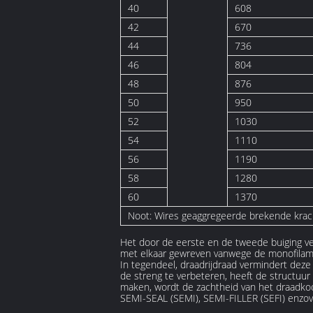
40
608
42
670
44
736
46
804
48
876
50
950
52
1030
54
1110
56
1190
58
1280
60
1370
Noot: Wires geaggregeerde brekende krac
Het door de eerste en de tweede buiging v
met elkaar gewreven vanwege de monofilamen
In tegendeel, draadrijdraad vermindert dez
de streng te verbeteren, heeft de structuur
maken, wordt de zachtheid van het draadko
SEMI-SEAL (SEMI), SEMI-FILLER (SEFI) enzov