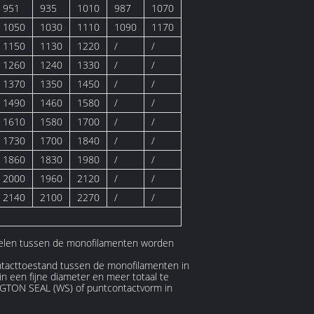
951
935
1010
987
1070
1050
1030
1110
1090
1170
1150
1130
1220
/
/
1260
1240
1330
/
/
1370
1350
1450
/
/
1490
1460
1580
/
/
1610
1580
1700
/
/
1730
1700
1840
/
/
1860
1830
1980
/
/
2000
1960
2120
/
/
2140
2100
2270
/
/
sdelen tussen de monofilamenten worden
ontacttoestand tussen de monofilamenten in
n een fijne diameter en meer totaal te
INGTON SEAL (WS) of puntcontactvorm in