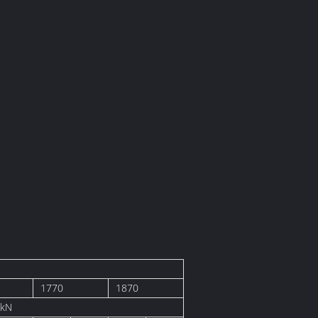
1770
1870
/kN