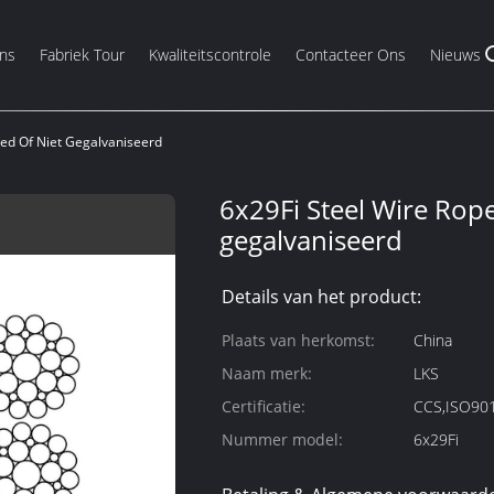
ns
Fabriek Tour
Kwaliteitscontrole
Contacteer Ons
Nieuws
zed Of Niet Gegalvaniseerd
6x29Fi Steel Wire Rope
gegalvaniseerd
Details van het product:
Plaats van herkomst:
China
Naam merk:
LKS
Certificatie:
CCS,ISO90
Nummer model:
6x29Fi