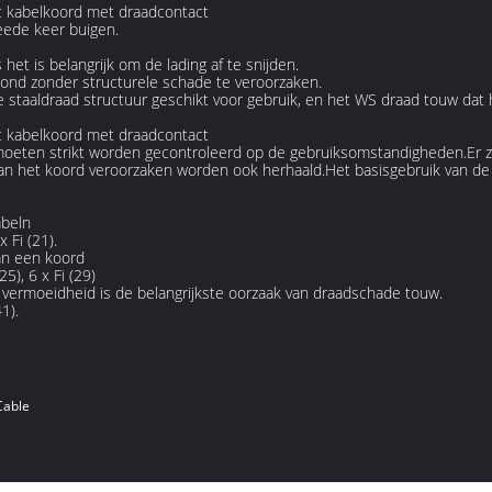
t kabelkoord met draadcontact
eede keer buigen.
het is belangrijk om de lading af te snijden.
ond zonder structurele schade te veroorzaken.
staaldraad structuur geschikt voor gebruik, en het WS draad touw dat 
t kabelkoord met draadcontact
eten strikt worden gecontroleerd op de gebruiksomstandigheden.Er zij
n het koord veroorzaken worden ook herhaald.Het basisgebruik van de clas
abeln
x Fi (21).
an een koord
25), 6 x Fi (29)
s, vermoeidheid is de belangrijkste oorzaak van draadschade touw.
1).
Cable