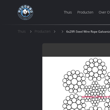
Thuis
Producten
Over O
Thuis
Producten
6x29Fi Steel Wire Rope Galvani