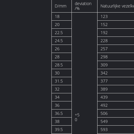
deviation
D/mm
Natuurlijke vezelk
/%
18
123
20
152
22.5
192
24.5
228
26
257
28
298
28.5
309
30
342
31.5
377
32
389
34
439
36
492
36.5
506
+5
0
38
549
39.5
593