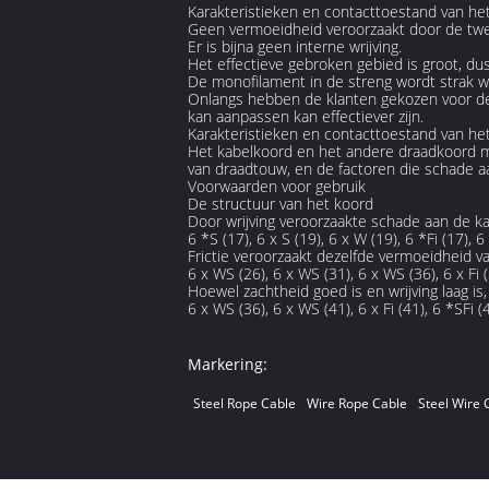
Karakteristieken en contacttoestand van he
Geen vermoeidheid veroorzaakt door de tw
Er is bijna geen interne wrijving.
Het effectieve gebroken gebied is groot, dus 
De monofilament in de streng wordt strak w
Onlangs hebben de klanten gekozen voor de 
kan aanpassen kan effectiever zijn.
Karakteristieken en contacttoestand van he
Het kabelkoord en het andere draadkoord mo
van draadtouw, en de factoren die schade aa
Voorwaarden voor gebruik
De structuur van het koord
Door wrijving veroorzaakte schade aan de k
6 *S (17), 6 x S (19), 6 x W (19), 6 *Fi (17), 6 
Frictie veroorzaakt dezelfde vermoeidheid v
6 x WS (26), 6 x WS (31), 6 x WS (36), 6 x Fi (
Hoewel zachtheid goed is en wrijving laag i
6 x WS (36), 6 x WS (41), 6 x Fi (41), 6 *SFi (4
Markering:
Steel Rope Cable
Wire Rope Cable
Steel Wire 