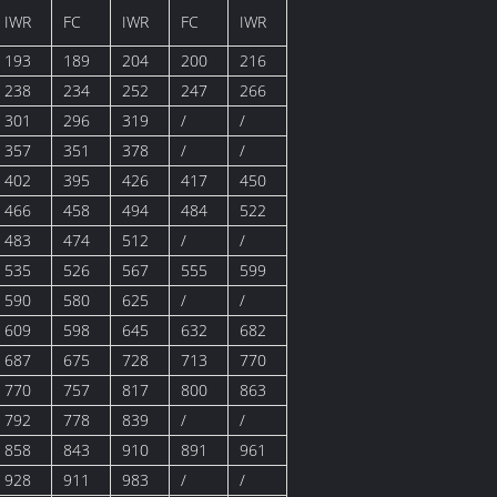
IWR
FC
IWR
FC
IWR
193
189
204
200
216
238
234
252
247
266
301
296
319
/
/
357
351
378
/
/
402
395
426
417
450
466
458
494
484
522
483
474
512
/
/
535
526
567
555
599
590
580
625
/
/
609
598
645
632
682
687
675
728
713
770
770
757
817
800
863
792
778
839
/
/
858
843
910
891
961
928
911
983
/
/