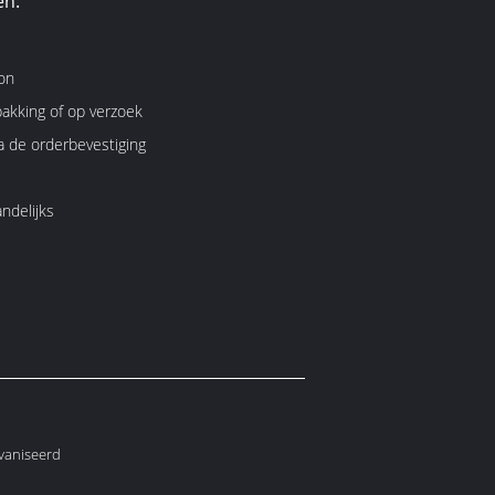
en:
on
akking of op verzoek
 de orderbevestiging
ndelijks
lvaniseerd