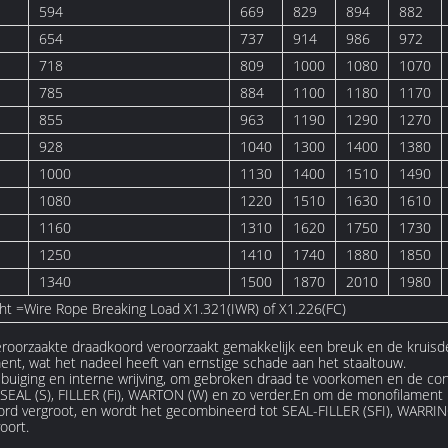
594
669
829
894
882
654
737
914
986
972
718
809
1000
1080
1070
785
884
1100
1180
1170
855
963
1190
1290
1270
928
1040
1300
1400
1380
1000
1130
1400
1510
1490
1080
1220
1510
1630
1610
1160
1310
1620
1750
1730
1250
1410
1740
1880
1850
1340
1500
1870
2010
1980
ht =Wire Rope Breaking Load X1.321(IWR) of X1.226(FC)
eroorzaakte draadkoord veroorzaakt gemakkelijk een breuk en de krui
t, wat het nadeel heeft van ernstige schade aan het staaltouw.
e buiging en interne wrijving, om gebroken draad te voorkomen en de c
 SEAL (S), FILLER (Fi), WARTON (W) en zo verder.En om de monofilament i
ord vergroot, en wordt het gecombineerd tot SEAL-FILLER (SFI), WARR
oort.