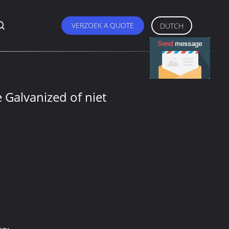
VERZOEK A QUOTE
DUTCH
 Galvanized of niet
1