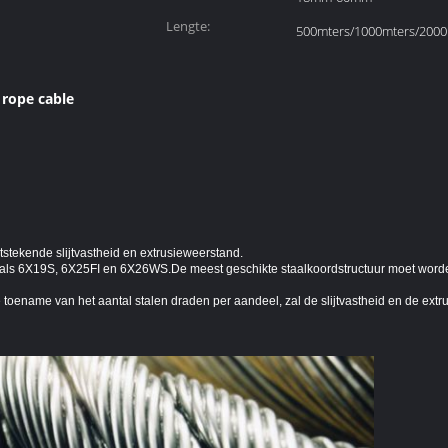
Lengte:
500mters/1000mters/2000
 rope cable
tstekende slijtvastheid en extrusieweerstand.
als 6X19S, 6X25FI en 6X26WS.De meest geschikte staalkoordstructuur moet word
 toename van het aantal stalen draden per aandeel, zal de slijtvastheid en de ex