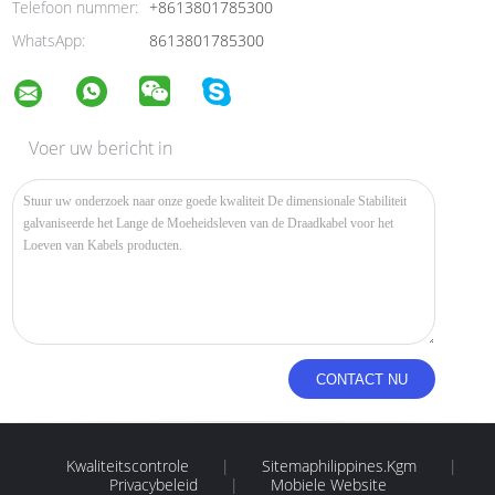
Telefoon nummer:
+8613801785300
WhatsApp:
8613801785300
Voer uw bericht in
Kwaliteitscontrole
|
Sitemaphilippines.kgm
|
Privacybeleid
|
Mobiele Website