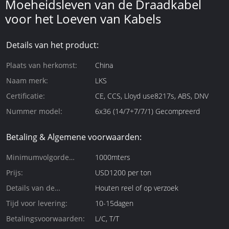
Moeheidsleven van de Draadkabel
voor het Loeven van Kabels
Details van het product:
Plaats van herkomst:
China
Naam merk:
LKS
Certificatie:
CE, CCS, Lloyd use8217s, ABS, DNV
Nummer model:
6x36 (14/7+7/7/1) Gecompreerd
Betaling & Algemene voorwaarden:
Minimumvolgorde
1000mters
Hoeveelheid:
Prijs:
USD1200 per ton
Details van de
Houten reel of op verzoek
verpakking:
Tijd voor levering:
10-15dagen
Betalingsvoorwaarden:
L/C, T/T