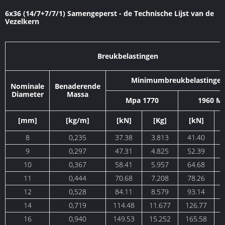
6x36 (14/7+7/7/1) Samengeperst - de Technische Lijst van de
Vezelkern
Breukbelastingen
Minimumbreukbelastinge
Nominale
Benaderende
Diameter
Massa
Mpa 1770
1960 M
[mm]
[kg/m]
[kN]
[Kg]
[kN]
8
0,235
37.38
3.813
41.40
9
0,297
47.31
4.825
52.39
10
0,367
58.41
5.957
64.68
11
0,444
70.68
7.208
78.26
12
0,528
84.11
8.579
93.14
14
0,719
114.48
11.677
126.77
16
0,940
149.53
15.252
165.58