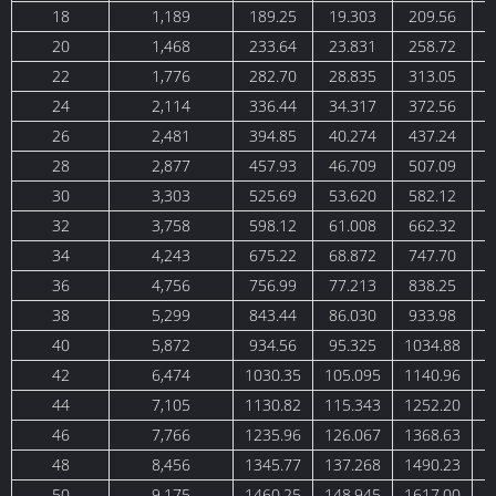
18
1,189
189.25
19.303
209.56
20
1,468
233.64
23.831
258.72
22
1,776
282.70
28.835
313.05
24
2,114
336.44
34.317
372.56
26
2,481
394.85
40.274
437.24
28
2,877
457.93
46.709
507.09
30
3,303
525.69
53.620
582.12
32
3,758
598.12
61.008
662.32
34
4,243
675.22
68.872
747.70
36
4,756
756.99
77.213
838.25
38
5,299
843.44
86.030
933.98
40
5,872
934.56
95.325
1034.88
1
42
6,474
1030.35
105.095
1140.96
1
44
7,105
1130.82
115.343
1252.20
1
46
7,766
1235.96
126.067
1368.63
1
48
8,456
1345.77
137.268
1490.23
1
50
9,175
1460.25
148.945
1617.00
1