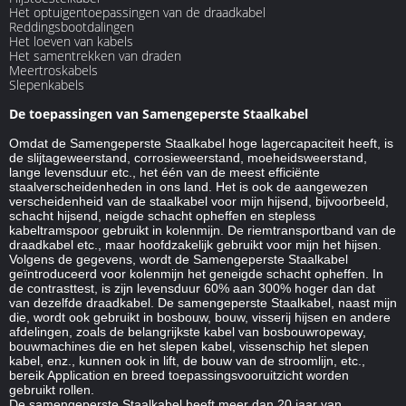
Het optuigentoepassingen van de draadkabel
Reddingsbootdalingen
Het loeven van kabels
Het samentrekken van draden
Meertroskabels
Slepenkabels
De toepassingen van Samengeperste Staalkabel
Omdat de Samengeperste Staalkabel hoge lagercapaciteit heeft, is
de slijtageweerstand, corrosieweerstand, moeheidsweerstand,
lange levensduur etc., het één van de meest efficiënte
staalverscheidenheden in ons land. Het is ook de aangewezen
verscheidenheid van de staalkabel voor mijn hijsend, bijvoorbeeld,
schacht hijsend, neigde schacht opheffen en stepless
kabeltramspoor gebruikt in kolenmijn. De riemtransportband van de
draadkabel etc., maar hoofdzakelijk gebruikt voor mijn het hijsen.
Volgens de gegevens, wordt de Samengeperste Staalkabel
geïntroduceerd voor kolenmijn het geneigde schacht opheffen. In
de contrasttest, is zijn levensduur 60% aan 300% hoger dan dat
van dezelfde draadkabel. De samengeperste Staalkabel, naast mijn
die, wordt ook gebruikt in bosbouw, bouw, visserij hijsen en andere
afdelingen, zoals de belangrijkste kabel van bosbouwropeway,
bouwmachines die en het slepen kabel, vissenschip het slepen
kabel, enz., kunnen ook in lift, de bouw van de stroomlijn, etc.,
bereik Application en breed toepassingsvooruitzicht worden
gebruikt rollen.
De samengeperste Staalkabel heeft meer dan 20 jaar van