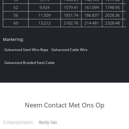
52
9,924
1579.41
161.099
1748.95
1
56
11,509
1831.74
186.837
2028.36
2
60
13,212
2102.76
214.481
2328.48
2
Markering:
Galvanized Steel Wire Rope
Galvanized Cable Wire
Galvanized Braided Steel Cable
Neem Contact Met Ons Op
Contactpersoon:
Rocky Yao