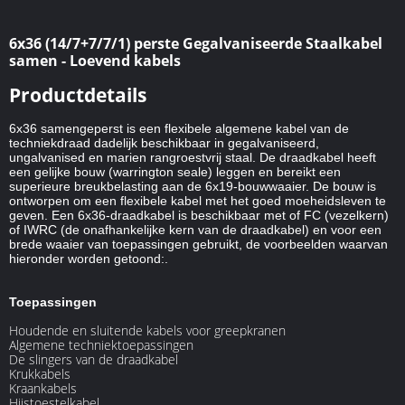
6x36 (14/7+7/7/1) perste Gegalvaniseerde Staalkabel
samen - Loevend kabels
Productdetails
6x36 samengeperst is een flexibele algemene kabel van de
techniekdraad dadelijk beschikbaar in gegalvaniseerd,
ungalvanised en marien rangroestvrij staal. De draadkabel heeft
een gelijke bouw (warrington seale) leggen en bereikt een
superieure breukbelasting aan de 6x19-bouwwaaier. De bouw is
ontworpen om een flexibele kabel met het goed moeheidsleven te
geven. Een 6x36-draadkabel is beschikbaar met of FC (vezelkern)
of IWRC (de onafhankelijke kern van de draadkabel) en voor een
brede waaier van toepassingen gebruikt, de voorbeelden waarvan
hieronder worden getoond:.
Toepassingen
Houdende en sluitende kabels voor greepkranen
Algemene techniektoepassingen
De slingers van de draadkabel
Krukkabels
Kraankabels
Hijstoestelkabel