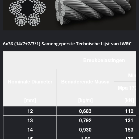
.
6x36 (14/7+7/7/1) Samengeperste Technische Lijst van IWRC
Breukbelastingen
Mini
Nominale Diameter
Benaderende Massa
Mpa 177
[mm]
[kg/m]
[kN]
12
0,683
112
13
0,792
131
14
0,930
153
15
1.06
176